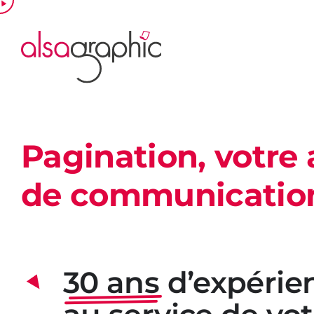
Passer
au
contenu
Pagination,
votre
de communicatio
30 ans
d’expérie