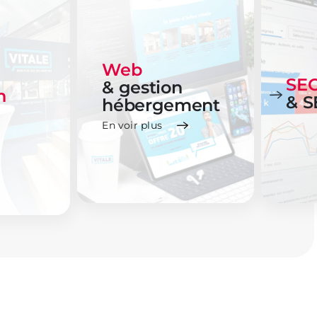
Web
SE
& gestion
n
& S
hébergement
En voir plus