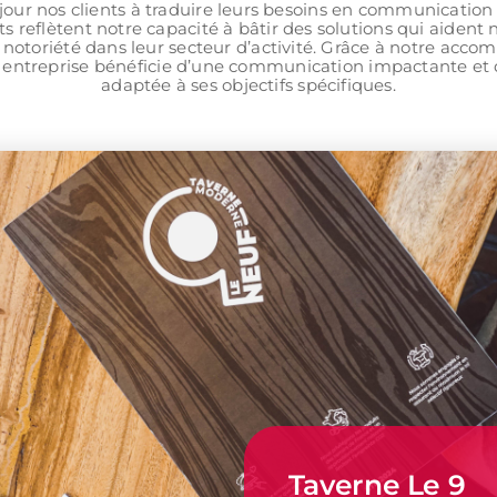
our nos clients à traduire leurs besoins en communication 
ts reflètent notre capacité à bâtir des solutions qui aident n
 notoriété dans leur secteur d’activité. Grâce à notre acc
entreprise bénéficie d’une communication impactante et 
adaptée à ses objectifs spécifiques.
Taverne Le 9