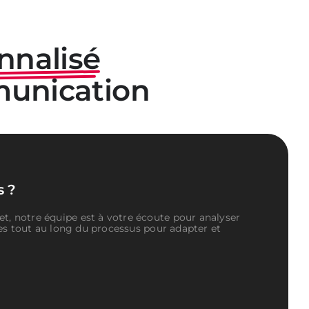
nnalisé
munication
s ?
t, notre équipe est à votre écoute pour analyser
les tout au long du processus pour adapter et