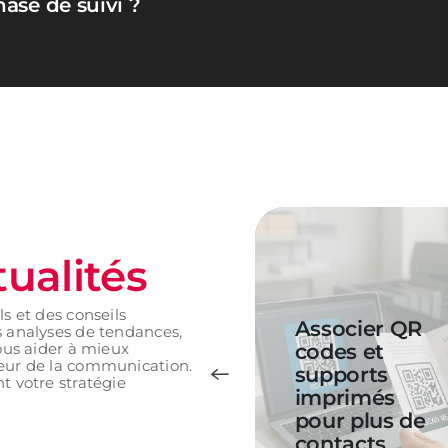
ase de suivi ?
tualités
s et des conseils
Associer QR
s analyses de tendances,
éussir sa
codes et
vous aider à mieux
teur de la communication.
ommunication
supports
t votre stratégie
isuelle lors
imprimés
’un salon
pour plus de
rofessionnel
contacts