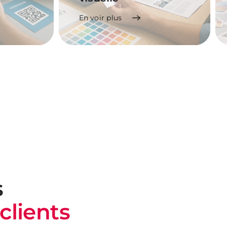
En voir plus
s
clients