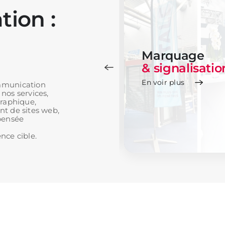
ion :
Impression
Offset
Marquage
&
&
signalisatio
numérique
En voir plus
ommunication
nos services,
En voir plus
graphique,
nt de sites web,
 pensée
nce cible.