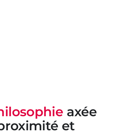
ilosophie
axée
 proximité
et