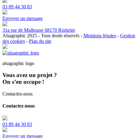
03 89 44 30 83
Envoyer un message
31a rue de Mulhouse 68170 Rixheim
Alsagraphic 2025 - Tous droits réservés -
Mentions légales
-
Gestion
des cookies
-
Plan du site
Fermer
l’espace
alsagraphic logo
de
la
Vous avez un projet ?
barre
coulissante
On s’en occupe !
Contactez-nous
Contactez-nous
03 89 44 30 83
Envoyer un message