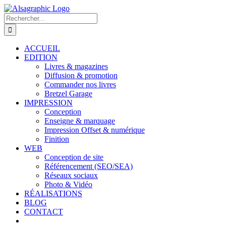
Passer
au
Rechercher:
contenu
ACCUEIL
EDITION
Livres & magazines
Diffusion & promotion
Commander nos livres
Bretzel Garage
IMPRESSION
Conception
Enseigne & marquage
Impression Offset & numérique
Finition
WEB
Conception de site
Référencement (SEO/SEA)
Réseaux sociaux
Photo & Vidéo
RÉALISATIONS
BLOG
CONTACT