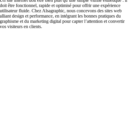
Un site internet doit être bien plus qu’une simple vitrine esthétique : il
doit être fonctionnel, rapide et optimisé pour offrir une expérience
utilisateur fluide. Chez Alsagraphic, nous concevons des sites web
alliant design et performance, en intégrant les bonnes pratiques du
graphisme et du marketing digital pour capter l’attention et convertir
vos visiteurs en clients.