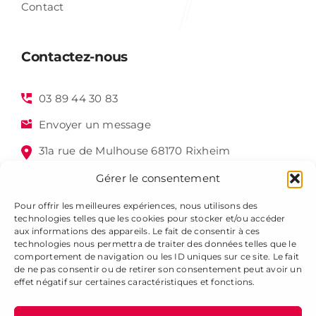
Contact
Contactez-nous
03 89 44 30 83
Envoyer un message
31a rue de Mulhouse 68170 Rixheim
Gérer le consentement
Pour offrir les meilleures expériences, nous utilisons des
technologies telles que les cookies pour stocker et/ou accéder
aux informations des appareils. Le fait de consentir à ces
technologies nous permettra de traiter des données telles que le
comportement de navigation ou les ID uniques sur ce site. Le fait
de ne pas consentir ou de retirer son consentement peut avoir un
Alsagraphic 2025 - Tous droits réservés -
Mentions légales
effet négatif sur certaines caractéristiques et fonctions.
-
Gestion des cookies
-
Plan du site