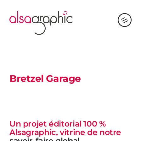
Passer
au
contenu
Bretzel Garage
Un projet éditorial 100 %
Alsagraphic, vitrine de
notre
savoir-faire global