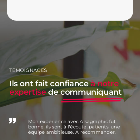
TÉMOIGNAGES
Ils ont fait confiance
à notre
expertise
de
communiquant
que la Hardt
Mon expérience avec Alsagraphic fût
Bonne é
munication
bonne, ils sont à l'écoute, patients, une
besoins 
Alsagraphic.
équipe ambitieuse. A recommander.
 de bons