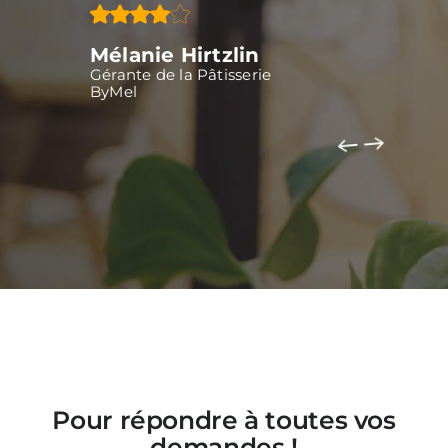
is sont
commander
Pf Ko
Mélanie Hirtzlin
Pompes
Gérante de la Pâtisserie
ByMel
TOUTES NOS COMPÉTENCES
Pour répondre à
toutes vos
demandes !