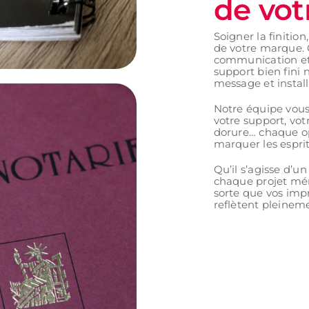
de vot
Soigner la finition
de votre marque. C
communication et 
support bien fini n
message et install
Notre équipe vous 
votre support, vot
dorure… chaque opt
marquer les esprit
Qu’il s’agisse d’u
chaque projet mér
sorte que vos impr
reflètent pleineme