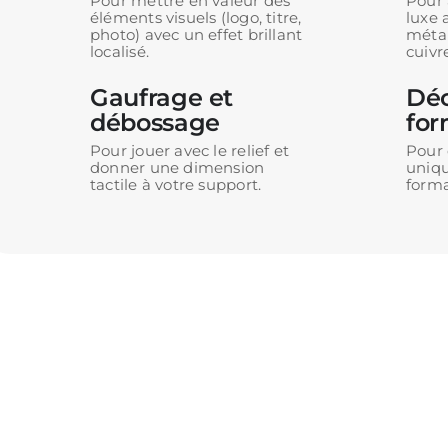
Pour mettre en valeur des
Pour 
éléments visuels (logo, titre,
luxe 
photo) avec un effet brillant
métal
localisé.
cuivre
Gaufrage et
Déc
débossage
fo
Pour jouer avec le relief et
Pour 
donner une dimension
uniqu
tactile à votre support.
forma