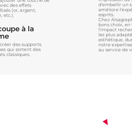
ajouter une touche de
d’embellir un s
avec des effets
améliore l’exp
lisés (or, argent,
esprits.
, etc.).
Chez Alsagraph
bons choix, en
oupe à la
l’impact reche
rme
les plus adapté
esthétique, dur
créer des supports
notre expertise
es qui sortent des
au service de
ts classiques.