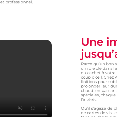
t professionnel.
Une im
jusqu
Parce qu’un bon s
un rôle clé dans l
du cachet à votre 
coup d’œil. Chez 
finitions pour sub
prolonger leur dur
chaud, en passant 
spéciales, chaque 
l’intérêt.
Qu’il s’agisse de
de cartes de visi