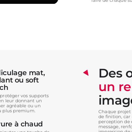
faire de chaque s
Des o
liculage mat,
llant ou soft
un re
ch
imag
protéger vos supports
en leur donnant un
er agréable ou un
u plus premium.
Chaque projet 
de finition, car
perception de q
ure à chaud
message, renfor
impression de 