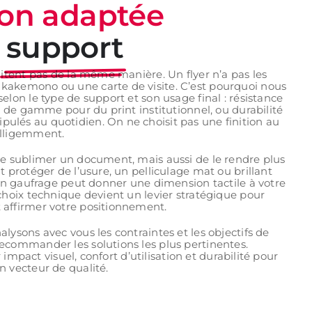
ion adaptée
support
aitent pas de la même manière. Un flyer n’a pas les
kakemono ou une carte de visite. C’est pourquoi nous
elon le type de support et son usage final : résistance
ut de gamme pour du print institutionnel, ou durabilité
lés au quotidien. On ne choisit pas une finition au
elligemment.
de sublimer un document, mais aussi de le rendre plus
t protéger de l’usure, un pelliculage mat ou brillant
 un gaufrage peut donner une dimension tactile à votre
choix technique devient un levier stratégique pour
 affirmer votre positionnement.
lysons avec vous les contraintes et les objectifs de
ecommander les solutions les plus pertinentes.
er impact visuel, confort d’utilisation et durabilité pour
n vecteur de qualité.