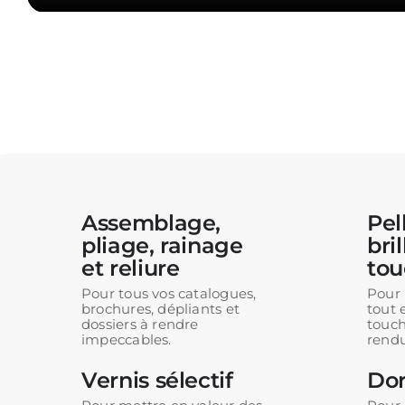
Assemblage,
Pel
pliage, rainage
bri
et reliure
tou
Pour tous vos catalogues,
Pour 
brochures, dépliants et
tout 
dossiers à rendre
touch
impeccables.
rend
Vernis sélectif
Dor