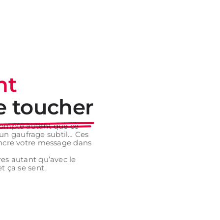
nt
e toucher
 compte autant que ce
t, un gaufrage subtil… Ces
ancre votre message dans
res autant qu’avec le
t ça se sent.