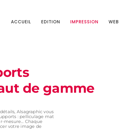
ACCUEIL
EDITION
IMPRESSION
WEB
ports
 haut de gamme
détails, Alsagraphic vous
upports : pelliculage mat
e sur-mesure… Chaque
rcer votre image de