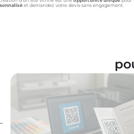
création d’un site vitrine est une
opportunité unique
pour 
sonnalisé
et demandez votre devis sans engagement.
po