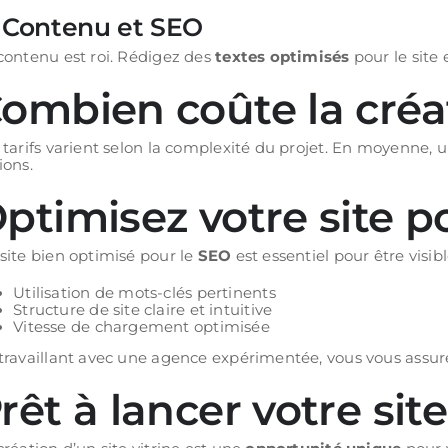
. Contenu et SEO
contenu est roi. Rédigez des
textes optimisés
pour le site
ombien coûte la créati
 tarifs varient selon la complexité du projet. En moyenne, 
ions.
ptimisez votre site 
site bien optimisé pour le
SEO
est essentiel pour être visib
Utilisation de mots-clés pertinents
Structure de site claire et intuitive
Vitesse de chargement optimisée
travaillant avec une agence expérimentée, vous vous assurez
rêt à lancer votre site