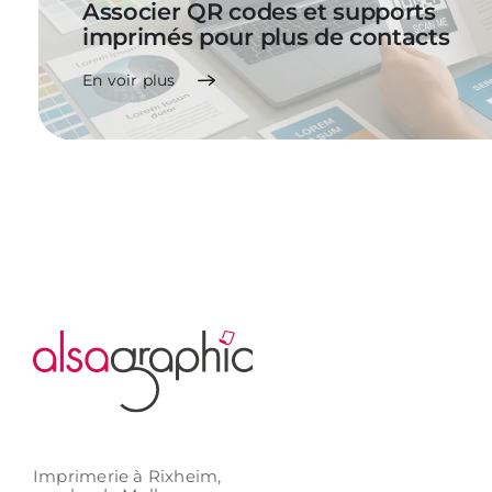
Associer QR codes et supports
imprimés pour plus de contacts
En voir plus
Imprimerie à Rixheim,