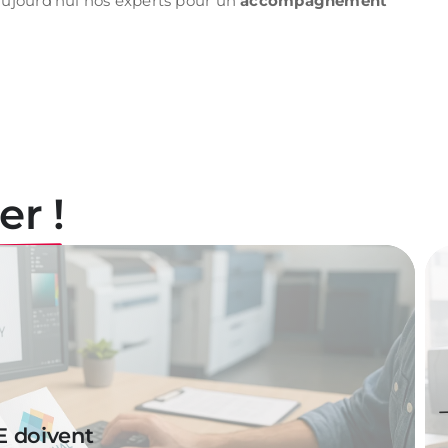
aujourd’hui nos experts pour un
accompagnement
er !
E doivent