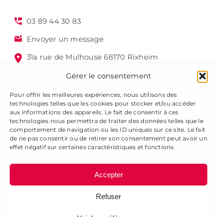
03 89 44 30 83
Envoyer un message
31a rue de Mulhouse 68170 Rixheim
Gérer le consentement
Pour offrir les meilleures expériences, nous utilisons des
technologies telles que les cookies pour stocker et/ou accéder
aux informations des appareils. Le fait de consentir à ces
technologies nous permettra de traiter des données telles que le
comportement de navigation ou les ID uniques sur ce site. Le fait
de ne pas consentir ou de retirer son consentement peut avoir un
Alsagraphic 2025 - Tous droits réservés -
Mentions légales
effet négatif sur certaines caractéristiques et fonctions.
-
Gestion des cookies
-
Plan du site
Accepter
Refuser