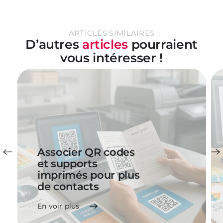
ARTICLES SIMILAIRES
D’autres
articles
pourraient
vous intéresser !
Associer QR codes
et supports
imprimés pour plus
de contacts
En voir plus