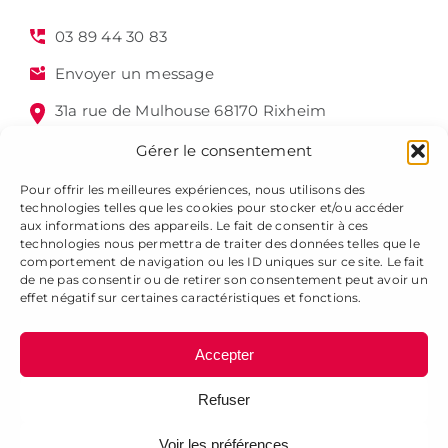
03 89 44 30 83
Envoyer un message
31a rue de Mulhouse 68170 Rixheim
Gérer le consentement
Pour offrir les meilleures expériences, nous utilisons des
technologies telles que les cookies pour stocker et/ou accéder
aux informations des appareils. Le fait de consentir à ces
technologies nous permettra de traiter des données telles que le
comportement de navigation ou les ID uniques sur ce site. Le fait
de ne pas consentir ou de retirer son consentement peut avoir un
Alsagraphic 2025 - Tous droits réservés -
Mentions légales
effet négatif sur certaines caractéristiques et fonctions.
-
Gestion des cookies
-
Plan du site
Accepter
Refuser
Voir les préférences