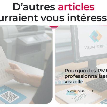
D’autres
articles
urraient
vous intéress
Pourquoi les PM
professionnaliser
visuelle
En voir plus