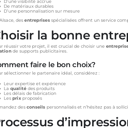
D’une visibilité accrue
De matériaux durables
D’une personnalisation sur mesure
Alsace, des
entreprises
spécialisées offrent un service compl
hoisir la bonne entre
r réussir votre projet, il est crucial de choisir une
entrepris
ation
de supports publicitaires.
mment faire le bon choix?
r sélectionner le partenaire idéal, considérez :
Leur expertise et expérience
La
qualité
des produits
Les délais de fabrication
Les
prix
proposés
mandez des
conseils
personnalisés et n’hésitez pas à sollic
rocessus d’impression