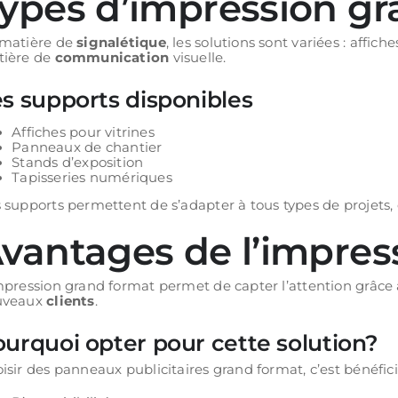
ypes d’impression gra
matière de
signalétique
, les solutions sont variées : affi
ière de
communication
visuelle.
s supports disponibles
Affiches pour vitrines
Panneaux de chantier
Stands d’exposition
Tapisseries numériques
 supports permettent de s’adapter à tous types de projets, 
vantages de l’impres
mpression grand format permet de capter l’attention grâce
uveaux
clients
.
urquoi opter pour cette solution?
isir des panneaux publicitaires grand format, c’est bénéfici