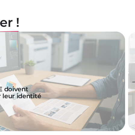
er !
E doivent
 leur identité