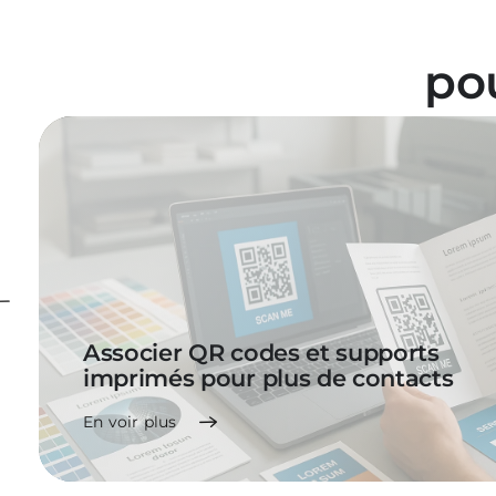
po
Associer QR codes et supports
imprimés pour plus de contacts
En voir plus