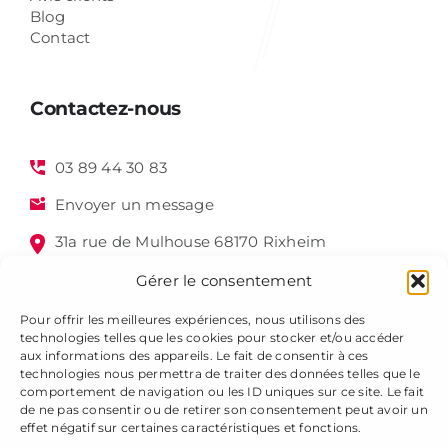
Blog
Contact
Contactez-nous
03 89 44 30 83
Envoyer un message
31a rue de Mulhouse 68170 Rixheim
Gérer le consentement
Pour offrir les meilleures expériences, nous utilisons des
technologies telles que les cookies pour stocker et/ou accéder
aux informations des appareils. Le fait de consentir à ces
technologies nous permettra de traiter des données telles que le
comportement de navigation ou les ID uniques sur ce site. Le fait
de ne pas consentir ou de retirer son consentement peut avoir un
Alsagraphic 2025 - Tous droits réservés -
Mentions légales
effet négatif sur certaines caractéristiques et fonctions.
-
Gestion des cookies
-
Plan du site