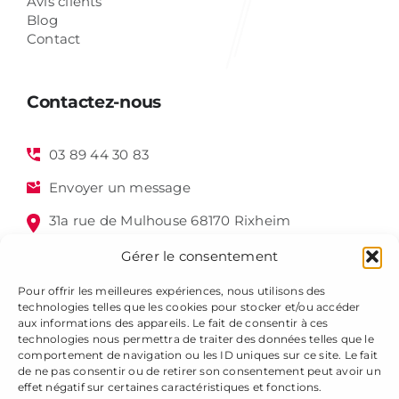
Avis clients
Blog
Contact
Contactez-nous
03 89 44 30 83
Envoyer un message
31a rue de Mulhouse 68170 Rixheim
Gérer le consentement
Pour offrir les meilleures expériences, nous utilisons des
technologies telles que les cookies pour stocker et/ou accéder
aux informations des appareils. Le fait de consentir à ces
technologies nous permettra de traiter des données telles que le
comportement de navigation ou les ID uniques sur ce site. Le fait
de ne pas consentir ou de retirer son consentement peut avoir un
Alsagraphic 2025 - Tous droits réservés -
Mentions légales
effet négatif sur certaines caractéristiques et fonctions.
-
Gestion des cookies
-
Plan du site