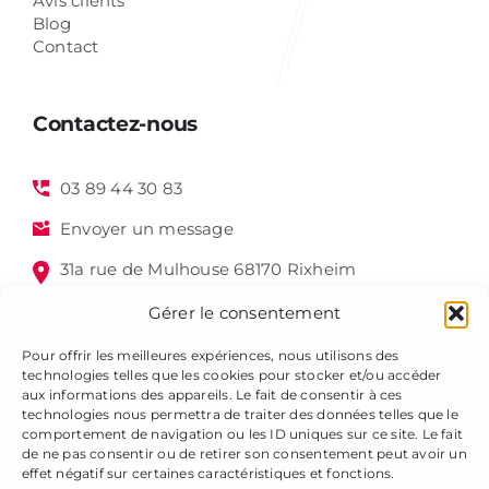
Avis clients
Blog
Contact
Contactez-nous
03 89 44 30 83
Envoyer un message
31a rue de Mulhouse 68170 Rixheim
Gérer le consentement
Pour offrir les meilleures expériences, nous utilisons des
technologies telles que les cookies pour stocker et/ou accéder
aux informations des appareils. Le fait de consentir à ces
technologies nous permettra de traiter des données telles que le
comportement de navigation ou les ID uniques sur ce site. Le fait
de ne pas consentir ou de retirer son consentement peut avoir un
Alsagraphic 2025 - Tous droits réservés -
Mentions légales
effet négatif sur certaines caractéristiques et fonctions.
-
Gestion des cookies
-
Plan du site