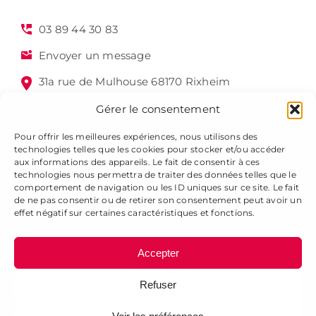
03 89 44 30 83
Envoyer un message
31a rue de Mulhouse 68170 Rixheim
Gérer le consentement
Pour offrir les meilleures expériences, nous utilisons des
technologies telles que les cookies pour stocker et/ou accéder
aux informations des appareils. Le fait de consentir à ces
technologies nous permettra de traiter des données telles que le
comportement de navigation ou les ID uniques sur ce site. Le fait
de ne pas consentir ou de retirer son consentement peut avoir un
Alsagraphic 2025 - Tous droits réservés -
Mentions légales
effet négatif sur certaines caractéristiques et fonctions.
-
Gestion des cookies
-
Plan du site
Accepter
Refuser