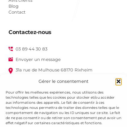
Avis clients
Blog
Contact
Contactez-nous
03 89 44 30 83
Envoyer un message
31a rue de Mulhouse 68170 Rixheim
Gérer le consentement
Pour offrir les meilleures expériences, nous utilisons des
technologies telles que les cookies pour stocker et/ou accéder
aux informations des appareils. Le fait de consentir à ces
technologies nous permettra de traiter des données telles que le
comportement de navigation ou les ID uniques sur ce site. Le fait
de ne pas consentir ou de retirer son consentement peut avoir un
Alsagraphic 2025 - Tous droits réservés -
Mentions légales
effet négatif sur certaines caractéristiques et fonctions.
-
Gestion des cookies
-
Plan du site