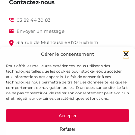
Contactez-nous
03 89 44 30 83
Envoyer un message
31a rue de Mulhouse 68170 Rixheim
Gérer le consentement
Pour offrir les meilleures expériences, nous utilisons des
technologies telles que les cookies pour stocker et/ou accéder
aux informations des appareils. Le fait de consentir à ces
technologies nous permettra de traiter des données telles que le
comportement de navigation ou les ID uniques sur ce site. Le fait
de ne pas consentir ou de retirer son consentement peut avoir un
Alsagraphic 2025 - Tous droits réservés -
Mentions légales
effet négatif sur certaines caractéristiques et fonctions.
-
Gestion des cookies
-
Plan du site
Accepter
Refuser