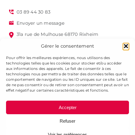
03 89 44 30 83
Envoyer un message
31a rue de Mulhouse 68170 Rixheim
Gérer le consentement
Pour offrir les meilleures expériences, nous utilisons des
technologies telles que les cookies pour stocker et/ou accéder
aux informations des appareils. Le fait de consentir à ces
technologies nous permettra de traiter des données telles que le
comportement de navigation ou les ID uniques sur ce site. Le fait
de ne pas consentir ou de retirer son consentement peut avoir un
Alsagraphic 2025 - Tous droits réservés -
Mentions légales
effet négatif sur certaines caractéristiques et fonctions.
-
Gestion des cookies
-
Plan du site
Accepter
Refuser
Voir les préférences