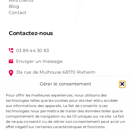
Avis clients
Blog
Contact
Contactez-nous
03 89 44 30 83
Envoyer un message
31a rue de Mulhouse 68170 Rixheim
Gérer le consentement
Pour offrir les meilleures expériences, nous utilisons des
technologies telles que les cookies pour stocker et/ou accéder
aux informations des appareils. Le fait de consentir à ces
technologies nous permettra de traiter des données telles que le
comportement de navigation ou les ID uniques sur ce site. Le fait
de ne pas consentir ou de retirer son consentement peut avoir un
Alsagraphic 2025 - Tous droits réservés -
Mentions légales
effet négatif sur certaines caractéristiques et fonctions.
-
Gestion des cookies
-
Plan du site